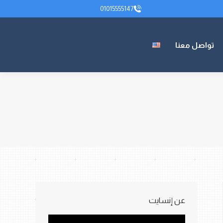
01015555147
01015555147
تواصل معنا
عن إنسايت