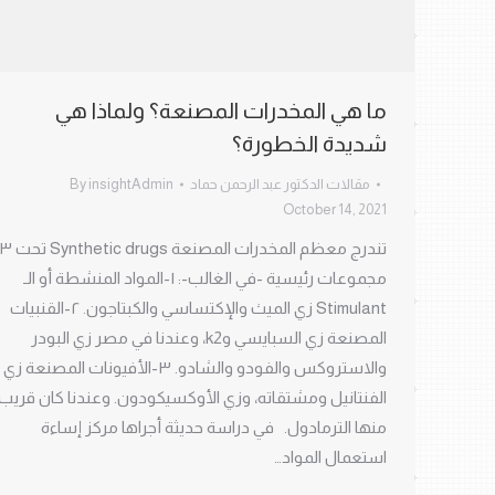
ما هي المخدرات المصنعة؟ ولماذا هي
شديدة الخطورة؟
مقالات الدكتور عبد الرحمن حماد
insightAdmin
By
October 14, 2021
تندرج معظم المخدرات المصنعة Synthetic drugs ت
مجموعات رئيسية -في الغالب-: ١-المواد المنشطة أو الـ
Stimulant زي الميث والإكتساسي والكبتاجون. ٢-القنبيات
المصنعة زي السبايسي وk2، وعندنا في مصر زي البودر
والاستروكس والفودو والشادو. ٣-الأفيونات المصنعة زي
الفنتانيل ومشتقاته، وزي الأوكسيكودون. وعندنا كان قريب
منها الترمادول. في دراسة حديثة أجراها مركز إساءة
استعمال المواد…