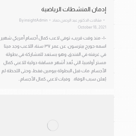
إدمان المنشطات الرياضية
مقالات الدكتور عبد الرحمن حماد
insightAdmin
By
October 18, 2021
-١- منذ وقت قريب، توفي لاعب كمال أجسام أمريكي شهير
اسمه جورج بيترسون، عن عمر ٣٧ سنة، اللاعب وجد ميتا
في غرفته في الفندق، وهو يستعد للمشاركة في بطولة
مستر أولمبيا، التي تُعد أشهر مسابقة دولية للاعبي كمال
الأجسام. مات قبل البطولة بيومين فقط، وحتى اللحظة لم
يُعلن سبب الوفاة. وفيات لاعبي كمال الأجسام…