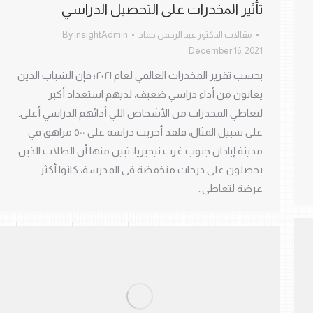
ﺗﺄثير اﳌﺨﺪرات ﻋﲆ اﻟﺘﺤﺼﻴﻞ الدراسي
مقالات الدكتور عبد الرحمن حماد
insightAdmin
By
December 16, 2021
بحسب تقرير المخدرات العالمي لعام ٢٠٢١؛ فإن الشباب الذين
يعانون من أداء دراسي ضعيف، لديهم استعداد أكبر
لتعاطي المخدرات من الأشخاص اللي أدائهم الدراسي أعلى.
على سبيل المثال، فلقد أجريت دراسة على ٥٠٠ مراهق في
مدينة إبادان جنوب غرب نيجيريا، تبين منها أن الطلاب الذين
يحصلون على درجات منخفضة في المدرسة، كانوا أكثر
عرضة لتعاطي…