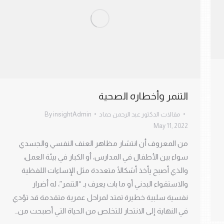
التنمر وأخطاره الصحية
مقالات الدكتور عبد الرحمن حماد
insightAdmin
By
May 11, 2022
من المعروف أن انتشار مظاهر العنف النفسي والجسدي
سواء بين الأطفال في المدارس، أو الكبار في بيئة العمل،
والذي أصبح يأخذ أشكالًا متعددة مثل الإساءات اللفظية
والاستقواء البدني أو ما بات يعرف بـ “التنمر”، له أضرار
نفسية سلبية خطيرة تمتد لمراحل عمرية متقدمة قد تؤدي
في النهاية إلى الانتحار للتخلص من الحياة التي أصبحت من…