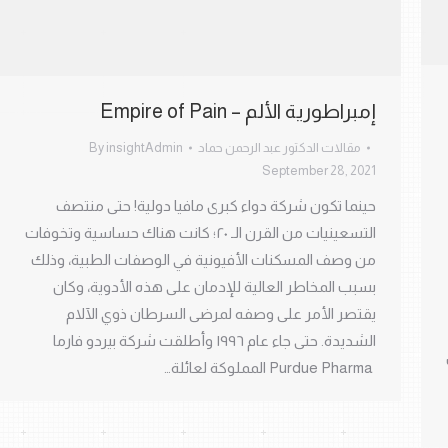
إمبراطورية الألم – Empire of Pain
مقالات الدكتور عبد الرحمن حماد
insightAdmin
By
September 28, 2021
حينما تكون شركة دواء كبرى مافيا دولية! حتى منتصف
حت ٣
التسعينيات من القرن الـ ٢٠؛ كانت هناك حساسية وتخوفات
من وصف المسكنات الأفيونية في الوصفات الطبية، وذلك
بسبب المخاطر العالية للإدمان على هذه الأدوية، وكان
يقتصر الأمر على وصفه لمرضى السرطان ذوي الآلام
الشديدة. حتى جاء عام ١٩٩٦ وأطلقت شركة بيردو فارما
Purdue Pharma المملوكة لعائلة…