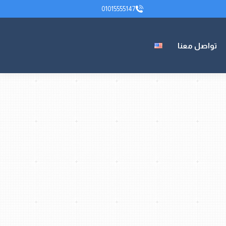
01015555147
01015555147
تواصل معنا